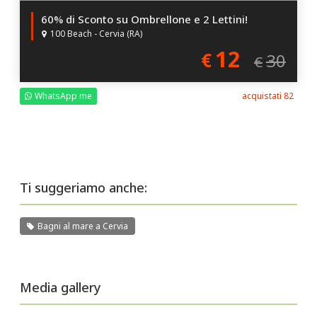
60% di Sconto su Ombrellone e 2 Lettini!
100 Beach - Cervia (RA)
12
€
30
€
WhatsApp me
acquistati 82
Ti suggeriamo anche:
Bagni al mare a Cervia
Media gallery