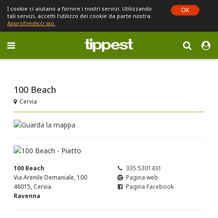
I cookie ci aiutano a fornire i nostri servizi. Utilizzando
OK
tali servizi, accetti l'utilizzo dei cookie da parte nostra.
Approfondisci qui.
Toggle
navigation
Sei in Emilia-Romagna (cambia)
100 Beach
Cervia
100 Beach
335.5301431
Via Arenile Demaniale, 100
Pagina web
48015, Cervia
Pagina Facebook
Ravenna