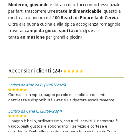
Moderno
,
giovanile
e dotato di tuttii i confort essenziali
per farti trascorrere un'
estate indimenticabile
: questo e
molto altro ancora è il
100 Beach​ di Pinarella di Cervia
.
Oltre alla buona cucina e alla tipica accoglienza romagnola,
troverai
campi da gioco
,
spettacoli
,
dj set
e
tanta
animazione
per grandi e piccini!
Recensioni clienti (24)
Scritto da Monica B. (28/07/2026)
Giornata con nipoti, bagno piccolo ma molto accogliente,
gentilezza e disponibilità. Grazie Da ripetere assolutamente
Scritto da Carla C. (28/08/2024)
Il bagno è bello, ordinatissimo, con tutti i servizi. Il ristorante è
valido, piatti gustosi e abbondanti. il servizio è cortese e
sorridente. Ombrelloni e sdraio nuovi e ben distanziati. Tutto