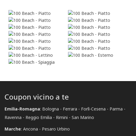
Coupon vicino a te
Emilia-Romagna
:
Bologna
Ferrara
Forlì-Cesena
Parma
Ravenna
Reggio Emilia
Rimini
San Marino
Marche
:
Ancona
Pesaro Urbino