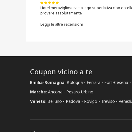
Hotel meraviglioso vista lago superlativa cibo eccel
provare assolutamente
Leggi le altre recensioni
Coupon vicino a te
Emilia-Romagna
:
Bologna
Ferrara
Forlì-Cesena
Marche
:
Ancona
Pesaro Urbino
Veneto
:
Belluno
Padova
Rovigo
Treviso
Venezi