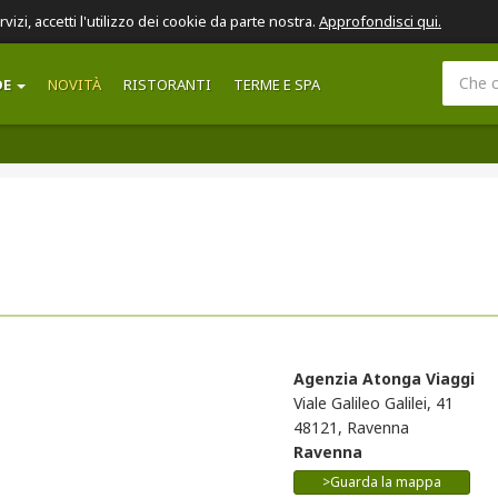
ervizi, accetti l'utilizzo dei cookie da parte nostra.
Approfondisci qui.
DE
NOVITÀ
RISTORANTI
TERME E SPA
Agenzia Atonga Viaggi
Viale Galileo Galilei, 41
48121, Ravenna
Ravenna
>Guarda la mappa