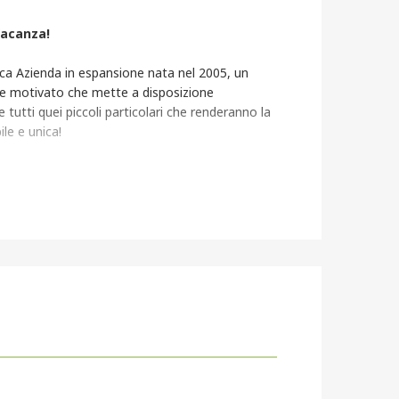
Vacanza!
a Azienda in espansione nata nel 2005, un
te motivato che mette a disposizione
e tutti quei piccoli particolari che renderanno la
le e unica!
welfare presso l'agenzia, occorre
tre 1 mese prima della scadenza del credito
ni prima della partenza
giorni in hotel già prenotati in autonomia