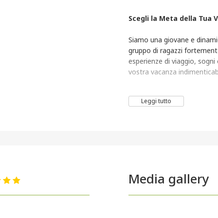
Scegli la Meta della Tua 
Siamo una giovane e dinamic
gruppo di ragazzi fortemen
esperienze di viaggio, sogni 
vostra vacanza indimenticabi
Leggi tutto
Per utilizzare il credito 
- presentarsi entro e non ol
welfare.
- presentarsi almeno 15 gior
- Non è possibile pagare sog
Media gallery