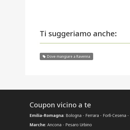
Ti suggeriamo anche:
Dove mangiare a Ravenna
Coupon vicino a te
Emilia-Romagna
:
Bologna
Ferrara
Forlì-Cesena
Marche
:
Ancona
Pesaro Urbino