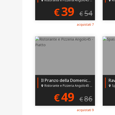
39
€
54
€
acquistati 7
Il Pranzo della Domenica per 2 all'Angolo45!
Ristorante e Pizzeria Angolo45 - Ravenna (RA)
S
49
€
86
€
acquistati 9