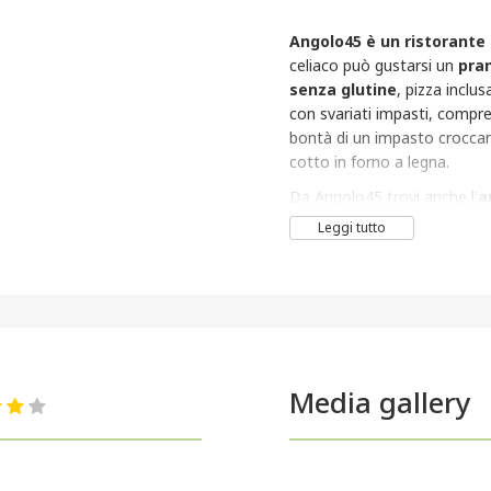
Angolo45 è un ristorante 
celiaco può gustarsi un
pran
senza glutine
, pizza inclu
con svariati impasti, compr
bontà di un impasto croccant
cotto in forno a legna.
Da Angolo45 trovi anche l'
a
caserecci come
pasta fatta
Leggi tutto
disponibili nella versione se
bruschette, grigliate
e tan
aspettano nell'accogliente s
Media gallery