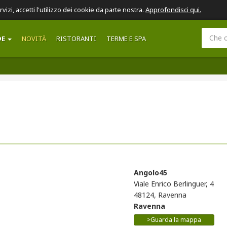
ervizi, accetti l'utilizzo dei cookie da parte nostra.
Approfondisci qui.
DE
NOVITÀ
RISTORANTI
TERME E SPA
Angolo45
Viale Enrico Berlinguer, 4
48124, Ravenna
Ravenna
>Guarda la mappa