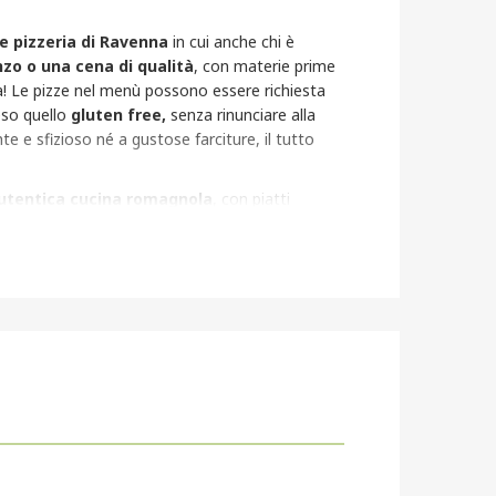
e pizzeria di Ravenna
in cui anche chi è
zo o una cena di qualità
, con materie prime
sa! Le pizze nel menù possono essere richiesta
eso quello
gluten free,
senza rinunciare alla
e e sfizioso né a gustose farciture, il tutto
utentica cucina romagnola
, con piatti
 in casa e dolci artigianali
, anche questi
nza glutine.
Cappelletti, tagliatelle,
ti altri deliziosi piatti della cucina locale ti
ala di Angolo45!