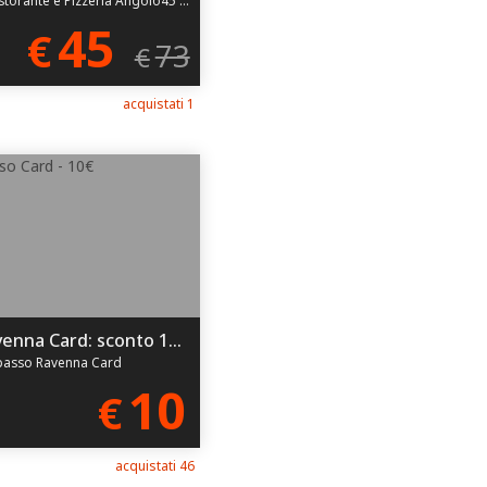
45
€
73
€
acquistati 1
Ravenna Card: sconto 10% sulle attività del Centro
passo Ravenna Card
10
€
acquistati 46