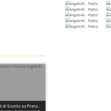
38% di Sconto su Pranzo di Stagione per 2!
torante e Pizzeria Angolo45 - Ravenna (RA)