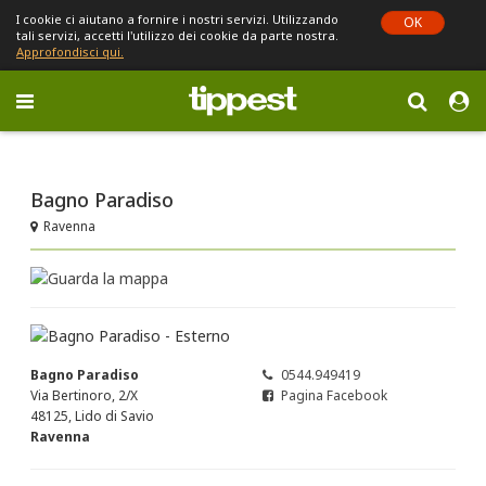
I cookie ci aiutano a fornire i nostri servizi. Utilizzando
OK
tali servizi, accetti l'utilizzo dei cookie da parte nostra.
Approfondisci qui.
Toggle
navigation
Sei in Emilia-Romagna (cambia)
Bagno Paradiso
Ravenna
Bagno Paradiso
0544.949419
Via Bertinoro, 2/X
Pagina Facebook
48125, Lido di Savio
Ravenna