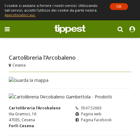
I cookie ci aiutano a fornire i nostri servizi. Utilizzando
OK
tali servizi, accetti l'utilizzo dei cookie da parte nostra.
Approfondisci qui.
Toggle
navigation
Sei in Emilia-Romagna (cambia)
Cartolibreria l'Arcobaleno
Cesena
Cartolibreria l'Arcobaleno
0547.52663
Via Gramsci, 16
Pagina web
47035, Cesena
Pagina Facebook
Forlì-Cesena