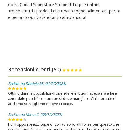
Cofra Conad Superstore Stuoie di Lugo è online!
Troverai tutti i prodotti di cui hai bisogno: Alimentari, per te
e per la casa, riviste e tanto altro ancora!
Recensioni clienti (50)
Scritto da Daniela M. (21/07/2024)
Ottimo dare la possibilità di spendere in buoni spesa il welfare
aziendale perchè comunque si deve mangiare. Al ristorante ci
andiamo se vogliamo e dove ci piace.
Scritto da Mirco C. (05/12/2022)
Purtroppo i prezzi base di Conad sono alti forse per questo che
di solito non è il mio supermercato abituale… la cosa che non mi