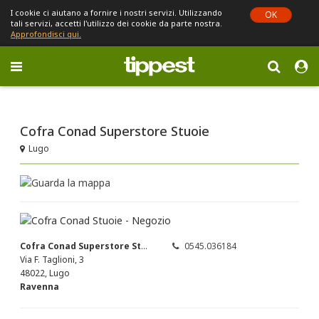
I cookie ci aiutano a fornire i nostri servizi. Utilizzando
OK
tali servizi, accetti l'utilizzo dei cookie da parte nostra.
Approfondisci qui.
Toggle
navigation
Sei in Emilia-Romagna (cambia)
Cofra Conad Superstore Stuoie
Lugo
Cofra Conad Superstore Stuoie
0545.036184
Via F. Taglioni, 3
48022, Lugo
Ravenna