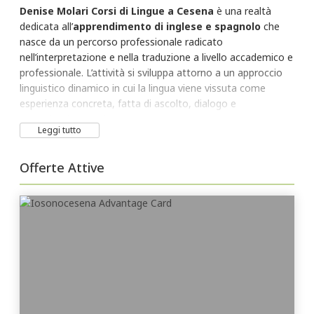
Denise Molari Corsi di Lingue a Cesena
è una realtà
dedicata all’
apprendimento di inglese e spagnolo
che
nasce da un percorso professionale radicato
nell’interpretazione e nella traduzione a livello accademico e
professionale. L’attività si sviluppa attorno a un approccio
linguistico dinamico in cui la lingua viene vissuta come
esperienza concreta, fatta di ascolto, dialogo e
partecipazione attiva.
Leggi tutto
I
corsi di lingue a Cesena
proposti da
Denise Molari
sono rivolti a
bambini, ragazzi e adulti
, con percorsi
Offerte Attive
pensati per adattarsi ai
diversi livelli e obiettivi
personali
. L’insegnamento si basa su un metodo
immersivo che privilegia la comunicazione reale, favorendo
un apprendimento naturale e progressivo attraverso l’uso
pratico della lingua.