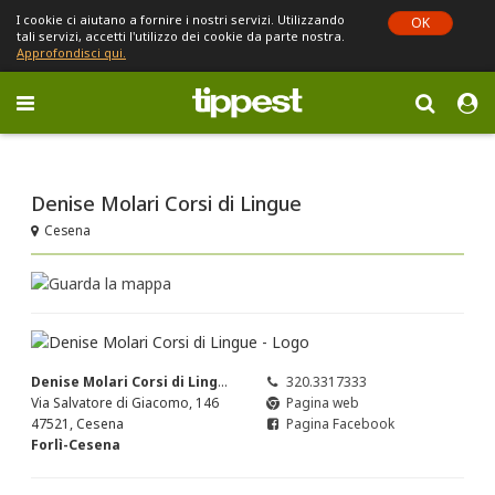
I cookie ci aiutano a fornire i nostri servizi. Utilizzando
OK
tali servizi, accetti l'utilizzo dei cookie da parte nostra.
Approfondisci qui.
Toggle
navigation
Sei in Emilia-Romagna (cambia)
Denise Molari Corsi di Lingue
Cesena
Denise Molari Corsi di Lingue
320.3317333
Via Salvatore di Giacomo, 146
Pagina web
47521, Cesena
Pagina Facebook
Forlì-Cesena