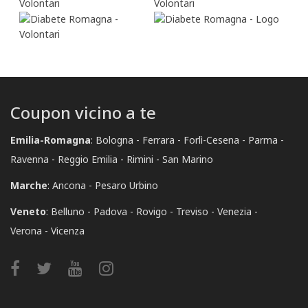
Grazie di cuore per esser al nostro fianco per realizzare un
mondo in cui il diabete non abbia più il potere di decidere
della vita di nessuno!
Coupon vicino a te
Emilia-Romagna
:
Bologna
Ferrara
Forlì-Cesena
Parma
Ravenna
Reggio Emilia
Rimini
San Marino
Marche
:
Ancona
Pesaro Urbino
Veneto
:
Belluno
Padova
Rovigo
Treviso
Venezia
Verona
Vicenza