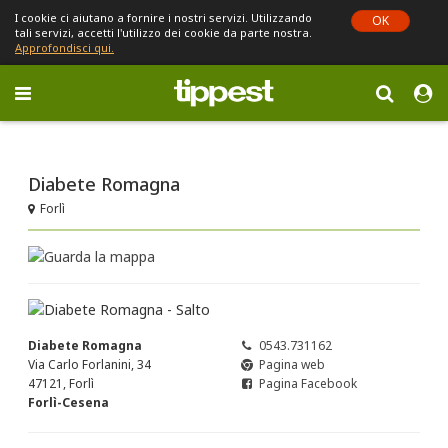
I cookie ci aiutano a fornire i nostri servizi. Utilizzando
OK
tali servizi, accetti l'utilizzo dei cookie da parte nostra.
Approfondisci qui.
Toggle
navigation
Sei in Emilia-Romagna (cambia)
Diabete Romagna
Forlì
Diabete Romagna
0543.731162
Via Carlo Forlanini, 34
Pagina web
47121, Forlì
Pagina Facebook
Forlì-Cesena