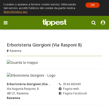
I cookie ci aiutano a fornire i nostri servizi. Utilizzando
OK
tali servizi, accetti l'utilizzo dei cookie da parte nostra.
Approfondisci qui.
Toggle
navigation
Sei in Emilia-Romagna (cambia)
Erboristeria Giorgioni (Via Rasponi 8)
Ravenna
Erboristeria Giorgioni (Via Rasponi 8)
0544.460440
Via Augusta Rasponi, 8
Pagina web
48121, Ravenna
Pagina Facebook
Ravenna