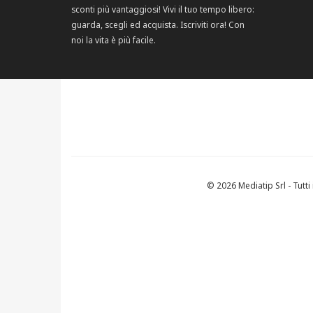
sconti più vantaggiosi! Vivi il tuo tempo libero:
guarda, scegli ed acquista. Iscriviti ora! Con
noi la vita è più facile.
© 2026 Mediatip Srl - Tutti i 