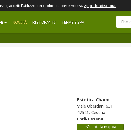
ervizi, accetti l'utilizzo dei cookie da parte nostra.
Approfondisci qui.
DE
NOVITÀ
RISTORANTI
TERME E SPA
Estetica Charm
Viale Oberdan, 631
47521, Cesena
Forlì-Cesena
>Guarda la mappa