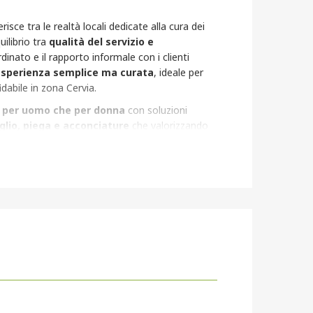
erisce tra le realtà locali dedicate alla cura dei
uilibrio tra
qualità del servizio e
dinato e il rapporto informale con i clienti
sperienza semplice ma curata
, ideale per
idabile in zona Cervia.
 per uomo che per donna
con soluzioni
aglio, piega e acconciature
che valorizzando
 forzature.