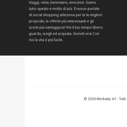
Viaggi, relax, benessere, emozioni. Siamo
tutto questo e molto di più. Il nuovo portale
di social shopping seleziona per te le migliori
proposte, le offerte più interessanti e gli
sconti più vantaggiosi! Vivi il tuo tempo libero:
guarda, scegli ed acquista. Iscriviti ora! Con
noi la vita è più facile.
© 2026 Mediatip Srl - Tutti i 