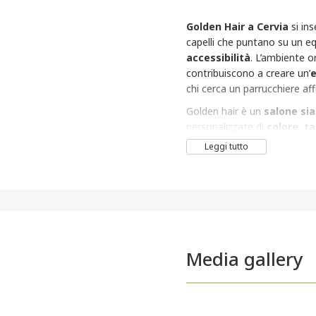
Golden Hair a Cervia
si ins
capelli che puntano su un eq
accessibilità
. L’ambiente or
contribuiscono a creare un’
e
chi cerca un parrucchiere aff
Golden hair è un
salone sia
personalizzate di
colore, t
le esigenze individuali senza
Leggi tutto
Media gallery