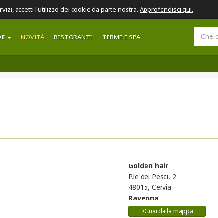
ervizi, accetti l'utilizzo dei cookie da parte nostra.
Approfondisci qui.
DE
NOVITÀ
RISTORANTI
TERME E SPA
Golden hair
P.le dei Pesci, 2
48015, Cervia
Ravenna
>Guarda la mappa