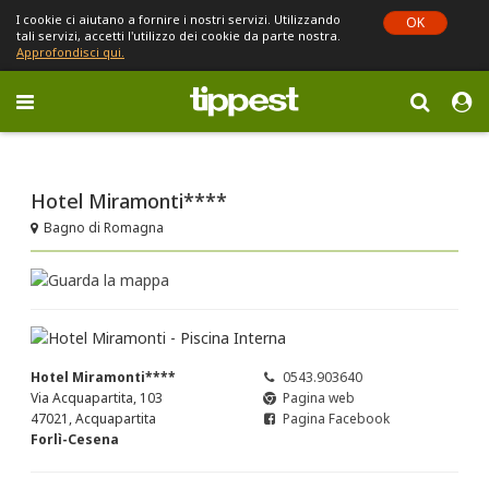
I cookie ci aiutano a fornire i nostri servizi. Utilizzando
OK
tali servizi, accetti l'utilizzo dei cookie da parte nostra.
Approfondisci qui.
Toggle
navigation
Sei in Emilia-Romagna (cambia)
Hotel Miramonti****
Bagno di Romagna
Hotel Miramonti****
0543.903640
Via Acquapartita, 103
Pagina web
47021, Acquapartita
Pagina Facebook
Forlì-Cesena