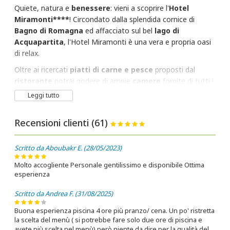
Quiete, natura e
benessere
: vieni a scoprire l'
Hotel
Miramonti****
! Circondato dalla splendida cornice di
Bagno di Romagna
ed affacciato
sul bel
lago di
Acquapartita
, l'Hotel Miramonti è una vera e propria oasi
di relax.
Oltre ai ricercati
piatti di carne e pesce
proposti dal
ristorante
potrai godere di ampie
camere
fornite di tutti i
servizi
(TV satellitare, aria condizionata, telefono diretto,
Leggi tutto
cassetta di sicurezza, frigobar, bagno con doccia o vasca da
bagno, asciugacapelli e balcone) e di una
Recensioni clienti (61)
modernissima
spa
composta da 2
piscine
collegate (1
interna ed 1 esterna),
sauna
,
idromassaggio
, angolo
Scritto da Aboubakr E. (28/05/2023)
fitness e relax con possibilità di usufruire di numerosi
trattamenti di benessere.
Molto accogliente Personale gentilissimo e disponibile Ottima
esperienza
Durante la bella stagione è inoltre possibile effettuare
rilassanti passeggiate in riva al lago e distendersi sui lettini
Scritto da Andrea F. (31/08/2025)
per un pò di tintarella. Rimani aggiornato su tutte le
promozioni
e le
offerte
pensate per te in ogni stagione
Buona esperienza piscina 4 ore più pranzo/ cena. Un po' ristretta
la scelta del menù ( si potrebbe fare solo due ore di piscina e
dell'anno!
avete più scelta nel menù) però niente da dire per la qualità del