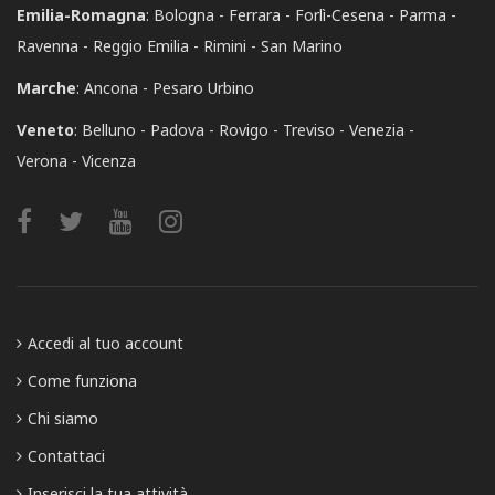
Emilia-Romagna
:
Bologna
Ferrara
Forlì-Cesena
Parma
Ravenna
Reggio Emilia
Rimini
San Marino
Marche
:
Ancona
Pesaro Urbino
Veneto
:
Belluno
Padova
Rovigo
Treviso
Venezia
Verona
Vicenza
Accedi al tuo account
Come funziona
Chi siamo
Contattaci
Inserisci la tua attività