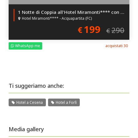
1 Notte di Coppia all'Hotel Miramonti**** con Cena e Aperitivo!
Hotel Miramonti**** - Acquapartita (FC)
199
€
290
€
WhatsApp me
acquistati 30
Ti suggeriamo anche:
Hotel a Cesena
Hotel a Forlì
Media gallery