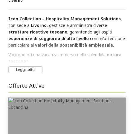
Livorno
Icon Collection – Hospitality Management Solutions
,
con sede a
Livorno
, gestisce e amministra diverse
strutture ricettive toscane
, garantendo agli ospiti
esperienze di soggiorno di alto livello
con un'attenzione
particolare ai
valori della sostenibilità ambientale
.
Vuoi goderti una vacanza immerso nella splendida
natura
toscana
?
Approfitta degli
sconti
a te riservati presso le struttue Icon
Leggi tutto
Collection.
Le
destinazioni di
Icon Collection – Hospitality
Offerte Attive
Management Solutions:
Antico Podere San Francesco
Residence Borgo Verde
Hotel Botticelli****
Park Hotel Marinetta****
The Sense Experience Resort*****L