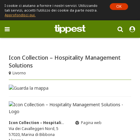
I cookie ci aiutano a fornire i nostri servizi. Utilizzando
OK
tali servizi, accetti l'utilizzo dei cookie da parte nostra.
Approfondisci qui.
Toggle
navigation
Sei in Emilia-Romagna (cambia)
Icon Collection – Hospitality Management
Solutions
Livorno
Icon Collection – Hospitality Management Solutions
Pagina web
Via dei Cavalleggeri Nord, 5
57020, Marina di Bibbona