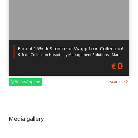
Per utilizzare il credito welfare presso l'agenzia,
occorre
- presentarsi entro e non oltre 1 mese prima della scadenza
del credito welfare.
- presentarsi almeno 15 giorni prima della partenza
Fino al 15% di Sconto sui Viaggi Icon Collection!
Icon Collection Hospitality Management Solutions - Marina di Bibbona (LI)
- Non è possibile pagare soggiorni in hotel già prenotati in
0
€
autonomia
WhatsApp me
scaricati 2
Media gallery