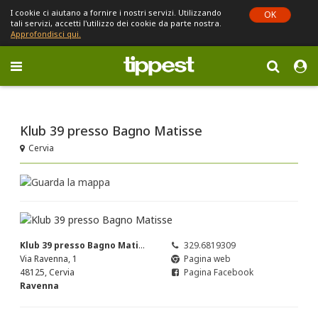
I cookie ci aiutano a fornire i nostri servizi. Utilizzando
OK
tali servizi, accetti l'utilizzo dei cookie da parte nostra.
Approfondisci qui.
Toggle
navigation
Sei in Emilia-Romagna (cambia)
Klub 39 presso Bagno Matisse
Cervia
Klub 39 presso Bagno Matisse
329.6819309
Via Ravenna, 1
Pagina web
48125, Cervia
Pagina Facebook
Ravenna