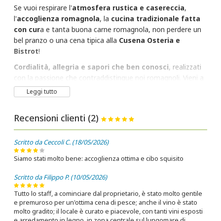
Se vuoi respirare l'
atmosfera rustica e casereccia
,
l'
accoglienza romagnola
, la
cucina tradizionale fatta
con cur
a e tanta buona carne romagnola, non perdere un
bel pranzo o una cena tipica alla
Cusena Osteria e
Bistrot
!
Cordialità, allegria e sapori che ben conosci
, realizzati
con la passione che contraddistingue noi romagnoli. Vieni a
scoprire questo e molto altro ancora alla
La Cusena di
Leggi tutto
Pinarella di Cervia
, condividendo un bel piatto di
tortellini al ragù
e un
bicchiere di Sangiovese
con i tuoi
Recensioni clienti (2)
affetti più cari! Un viaggio nei sapori romagnoli, a pochi
passi dal mare.
Scritto da Ceccoli C. (18/05/2026)
Siamo stati molto bene: accoglienza ottima e cibo squisito
Scritto da Filippo P. (10/05/2026)
Tutto lo staff, a cominciare dal proprietario, è stato molto gentile
e premuroso per un'ottima cena di pesce; anche il vino è stato
molto gradito; il locale è curato e piacevole, con tanti vini esposti
e arredamento in legno, in zona centrale sul lungomare di