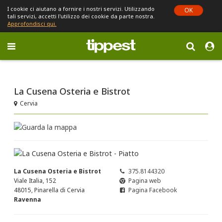
I cookie ci aiutano a fornire i nostri servizi. Utilizzando
OK
tali servizi, accetti l'utilizzo dei cookie da parte nostra.
Approfondisci qui.
Toggle
navigation
Sei in Emilia-Romagna (cambia)
La Cusena Osteria e Bistrot
Cervia
La Cusena Osteria e Bistrot
375.8144320
Viale Italia, 152
Pagina web
48015, Pinarella di Cervia
Pagina Facebook
Ravenna