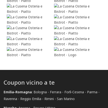
Coupon vicino a te
Emilia-Romagna
:
Bologna
Ferrara
Forlì-Cesena
Parma
Ravenna
Reggio Emilia
Rimini
San Marino
Marche
:
Ancona
Pesaro Urbino