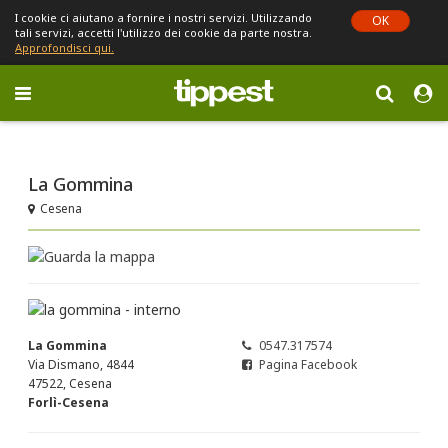
I cookie ci aiutano a fornire i nostri servizi. Utilizzando
OK
tali servizi, accetti l'utilizzo dei cookie da parte nostra.
Approfondisci qui.
Toggle
navigation
Sei in Emilia-Romagna (cambia)
La Gommina
Cesena
La Gommina
0547.317574
Via Dismano, 4844
Pagina Facebook
47522, Cesena
Forlì-Cesena