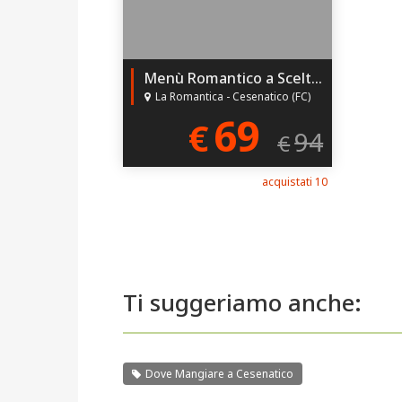
Menù Romantico a Scelta per 2!
La Romantica - Cesenatico (FC)
69
€
94
€
acquistati 10
Ti suggeriamo anche:
Dove Mangiare a Cesenatico