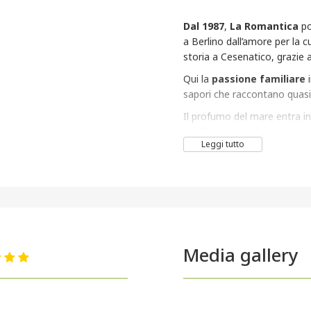
Dal 1987
,
La Romantica
po
a Berlino dall’amore per la 
storia a Cesenatico, grazie 
Qui la
passione familiare
i
sapori che raccontano quas
Il profumo del mare entra i
miglior pesce fresco
per p
Leggi tutto
Romantica di Cesenatico, il
protagonista
.
Media gallery