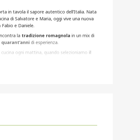
rta in tavola il sapore autentico dell’Italia. Nata
cucina di Salvatore e Maria, oggi vive una nuova
a Fabio e Daniele.
ncontra la
tradizione romagnola
in un mix di
i
quarant’anni
di esperienza.
n cucina ogni mattina, quando selezioniamo
il
ortarlo direttamente nei nostri piatti. Alla
 pesce non è solo un ingrediente,
ma è il