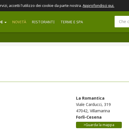
ervizi, accetti l'utilizzo dei cookie da parte nostra.
Approfondisci qui.
DE
NOVITÀ
RISTORANTI
TERME E SPA
La Romantica
Viale Carducci, 319
47042, Villamarina
Forlì-Cesena
>Guarda la mappa