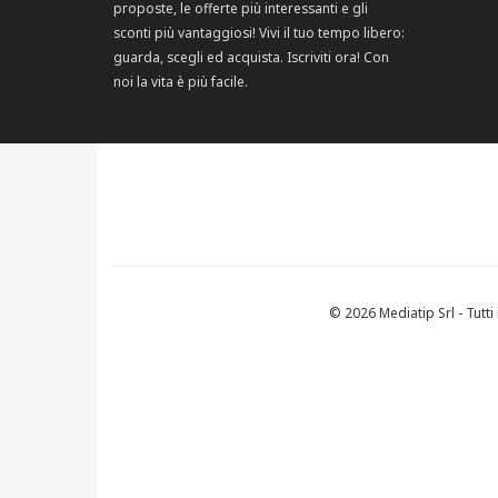
proposte, le offerte più interessanti e gli
sconti più vantaggiosi! Vivi il tuo tempo libero:
guarda, scegli ed acquista. Iscriviti ora! Con
noi la vita è più facile.
© 2026 Mediatip Srl - Tutti i 