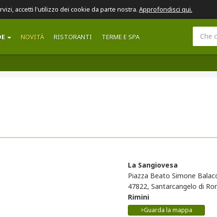
ervizi, accetti l'utilizzo dei cookie da parte nostra.
Approfondisci qui.
DE
NOVITÀ
RISTORANTI
TERME E SPA
La Sangiovesa
Piazza Beato Simone Balacc
47822, Santarcangelo di R
Rimini
>Guarda la mappa