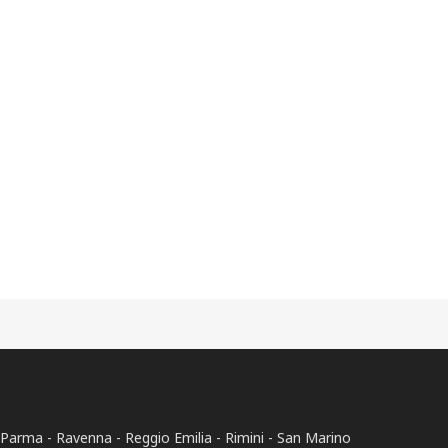
Parma
Ravenna
Reggio Emilia
Rimini
San Marino