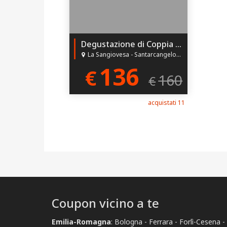
Degustazione di Coppia con Abbinamento Vini!
La Sangiovesa - Santarcangelo di Romagna (RN)
136
€
160
€
acquistati 11
Coupon vicino a te
Emilia-Romagna
:
Bologna
Ferrara
Forlì-Cesena