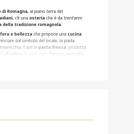
o di Romagna
, al piano terra del
adiani
, c’è una
osteria
che è da trent’anni
a della tradizione romagnola
.
fera e bellezza
che propone una
cucina
inciare dal simbolo del locale, la piada
almarecchia. E poi la
pasta fresca
, prodotta
di
sfogline
, le carni della
Tenuta agricola
ia Maggioli, e il
sangiovese prodotto in
n è mai cambiata, fedele ad una tradizione che
, garantita da un
cuoco di esperienza
come
igoroso su ogni scelta e innamorato della sua