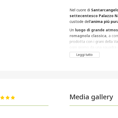
Nel cuore di
Santarcangel
settecentesco Palazzo N
custode dell’
anima più pur
Un
luogo di grande atmos
romagnola classica
, a com
prodotta con i grani della V
ogni giorno da una squadra 
Saiano
, sempre della famigl
Leggi tutto
proprio
.
In trent’anni la proposta no
si nutre di memoria e filiera
Massimiliano Mussoni
, r
terra.
Media gallery