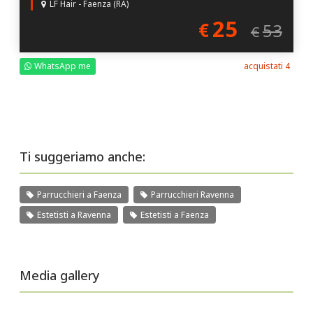
LF Hair - Faenza (RA)
25
€
53
€
WhatsApp me
acquistati 4
Ti suggeriamo anche:
Parrucchieri a Faenza
Parrucchieri Ravenna
Estetisti a Ravenna
Estetisti a Faenza
Media gallery