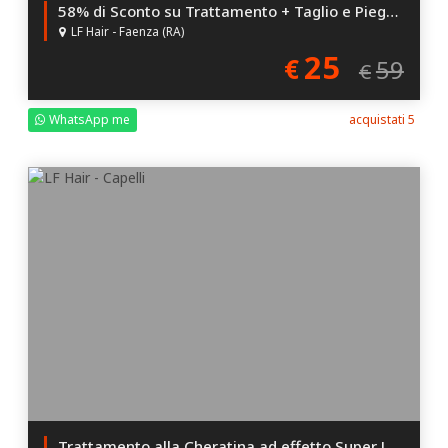
58% di Sconto su Trattamento + Taglio e Piega per Under 25!
LF Hair - Faenza (RA)
25
€
59
€
WhatsApp me
acquistati 5
Trattamento alla Cheratina ad effetto Super Lucido!