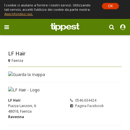
I cookie ci aiutano a fornire i nostri servizi. Utilizzando
OK
tali servizi, accetti l'utilizzo dei cookie da parte nostra.
Approfondisci qui.
Toggle
navigation
Sei in Emilia-Romagna (cambia)
LF Hair
Faenza
LF Hair
0546.634424
Piazza Lanzoni, 6
Pagina Facebook
48018, Faenza
Ravenna