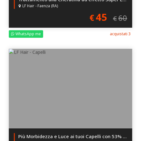
LF Hair - Faenza (RA)
45
€
60
€
WhatsApp me
acquistati 3
Più Morbidezza e Luce ai tuoi Capelli con 53% di Sconto!