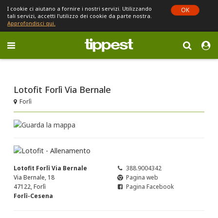
I cookie ci aiutano a fornire i nostri servizi. Utilizzando
OK
tali servizi, accetti l'utilizzo dei cookie da parte nostra.
Approfondisci qui.
Toggle
navigation
Sei in Emilia-Romagna (cambia)
Lotofit Forlì Via Bernale
Forlì
Lotofit Forlì Via Bernale
388.9004342
Via Bernale, 18
Pagina web
47122, Forlì
Pagina Facebook
Forlì-Cesena