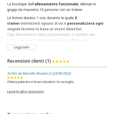
La boutique dell'
allenamento funzionale
. Allenati in
gruppi da massimo 10 persone con un trainer.
Le lezioni durano 1 ora, durante la quale
il
trainer
intervisterà ognuno di voi e
personalizzerà ogni
singola lezione in base ai vostri obiettivi.
Ogni allenamento viene programmato e studiato per
continuare a farvi
progredire verso il fisco che
sognate
e il
benessere che meritate.
Leggi tutto
Recensioni clienti (1)
Scritto da Marcello Rosario D. (23/09/2022)
Ottima palestra e bravi istruttori. la consiglio
Leggi le altre recensioni