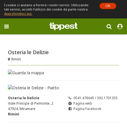
I cookie ci aiutano a fornire i nostri servizi. Utilizzando
OK
tali servizi, accetti l'utilizzo dei cookie da parte nostra.
Approfondisci qui.
Toggle
navigation
Sei in Emilia-Romagna (cambia)
Osteria le Delizie
Rimini
Osteria le Delizie
0541.478645 / 392.1701355
Viale Principe di Piemonte, 2
Pagina web
47924, Miramare
Pagina Facebook
Rimini