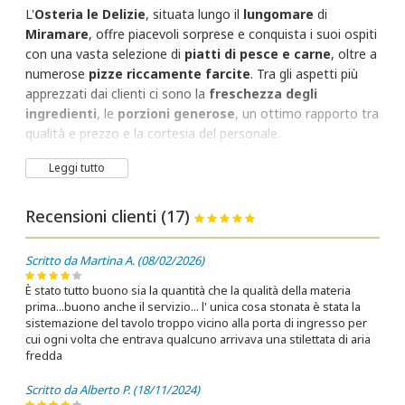
L'
Osteria le Delizie
, situata lungo il
lungomare
di
Miramare
, offre piacevoli sorprese e conquista i suoi ospiti
con una vasta selezione di
piatti di pesce e carne
, oltre a
numerose
pizze riccamente farcite
. Tra gli aspetti più
apprezzati dai clienti ci sono la
freschezza degli
ingredienti
, le
porzioni generose
, un ottimo rapporto tra
qualità e prezzo e la cortesia del personale.
Il
menù
è molto variato e comprende anche opzioni per i
Leggi tutto
vegani
. Oltre agli eccellenti abbinamenti e alla qualità delle
pietanze, l'Osteria propone una curata lista di vini per
Recensioni clienti (17)
arricchire ulteriormente l'esperienza gastronomica a pochi
passi dal mare.
Scritto da Martina A. (08/02/2026)
È stato tutto buono sia la quantità che la qualità della materia
prima...buono anche il servizio... l' unica cosa stonata è stata la
sistemazione del tavolo troppo vicino alla porta di ingresso per
cui ogni volta che entrava qualcuno arrivava una stilettata di aria
fredda
Scritto da Alberto P. (18/11/2024)