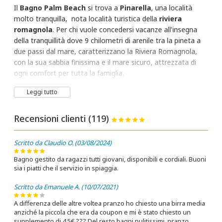
Il
Bagno Palm Beach
si trova a
Pinarella
, una località
molto tranquilla, nota località turistica della
riviera
romagnola
. Per chi vuole concedersi vacanze all'insegna
della tranquillità dove 9 chilometri di arenile tra la pineta a
due passi dal mare, caratterizzano la Riviera Romagnola,
con la sua sabbia finissima e il mare sicuro, attrezzata di
ogni comfort per tutta la famiglia.
Leggi tutto
Recensioni clienti (119)
Scritto da Claudio O. (03/08/2024)
Bagno gestito da ragazzi tutti giovani, disponibili e cordiali. Buoni
sia i piatti che il servizio in spiaggia.
Scritto da Emanuele A. (10/07/2021)
A differenza delle altre voltea pranzo ho chiesto una birra media
anziché la piccola che era da coupon e mi è stato chiesto un
supplemento di 4.5€ ??? Del resto bagni pulitissimi, pranzo