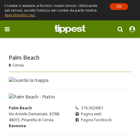
I cookie ci aiutano a fornire i nostri servizi. Utilizzando
OK
tali servizi, accetti l'utilizzo dei cookie da parte nostra.
Approfondisci qui.
Toggle
navigation
Sei in Emilia-Romagna (cambia)
Palm Beach
Cervia
Palm Beach
379.3629951
Via Arenile Demaniale, 87/88
Pagina web
48015, Pinarella di Cervia
Pagina Facebook
Ravenna