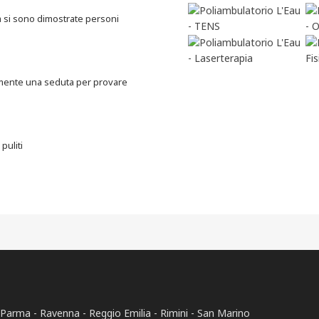
ta si sono dimostrate personi
vamente una seduta per provare
puliti
Parma
Ravenna
Reggio Emilia
Rimini
San Marino