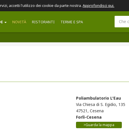
ervizi, accetti l'utilizzo dei cookie da parte nostra.
Approfondisci qui.
DE
NOVITÀ
RISTORANTI
TERME E SPA
Poliambulatorio L'Eau
Via Chiesa di S. Egidio, 135
47521, Cesena
Forlì-Cesena
>Guarda la mappa