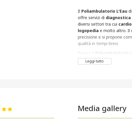
Il
Poliambulatorio L'Eau
d
offre servizi di
diagnostica
diversi settori tra cui
cardio
logopedia
e molto altro. Il
precisione e si propone come 
qualità in tempi brevi.
Presso il
Poliambulatorio 
riabilitazione motoria
ed 
Leggi tutto
di
dimagrimento
fatto su 
anche tante
lezioni
di
yoga
anche
corsi
per bambini, ges
Media gallery