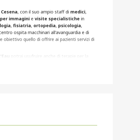
i
Cesena
, con il suo ampio staff di
medici
,
 per immagini
e
visite specialistiche
in
logia
,
fisiatria
,
ortopedia
,
psicologia
,
 centro ospita macchinari all'avanguardia e di
obiettivo quello di offrire ai pazienti servizi di
L'Eau
potrai usufruire anche di terapie per la
essere seguito passo per passo in un percorso
misura per te. Ma non finisce qua! Ti aspettano
,
pilates
,
ginnastica posturale
così come
tanti e di preparazione al parto.