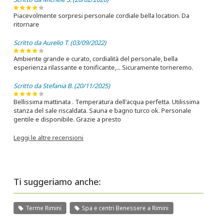
minerale completa
, nella quale sono presenti moltissimi
elementi naturali
, con azioni legate alla salinità:
Piacevolmente sorpresi personale cordiale bella location. Da
antibatteriche, detergenti, disinfettanti e drenanti,
ritornare
che la rendono particolarmente adatta alla
talassoterapia
Scritto da Aurelio T. (03/09/2022)
.
L’acqua termale utilizzata è un’acqua
salsobromo-iodico-
Ambiente grande e curato, cordialità del personale, bella
esperienza rilassante e tonificante,... Sicuramente torneremo.
bicarbonata
alcalinaterrosa e viene impiegata nel
reparto
inalatorio
, nel reparto
fangobalneoterapia
e
Scritto da Stefania B. (20/11/2025)
idromassaggi
. Inoltre utilizzano un tipo di
acqua
sulfurea
imbottigliata particolarmente indicata nelle
Bellissima mattinata . Temperatura dell'acqua perfetta. Utilissima
stanza del sale riscaldata. Sauna e bagno turco ok. Personale
patologie dell’
orecchio
perché svolge un’importante azione
gentile e disponibile. Grazie a presto
terapeutica
e
mucolitica
.
Piscine Termali,
Leggi le altre recensioni
il mare tutto l’anno:
lo stabilimento
dispone di cinque
diverse
piscine
termali
con
temperature variabili
da 29 a 34°, tutte
con
acqua di mare
, ideali per praticare
aquagym
, usufruire dei
Ti suggeriamo anche:
percorsi vascolari,
rilassarsi con
l’idromassaggio
e
curarsi con la
balneoterapia e l’idrokinesiterapia
.
Terme Rimini
Spa e centri Benessere a Rimini
Le piscine termali con acqua di mare vengono utilizzate