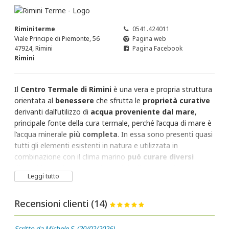
Riminiterme
0541.424011
Viale Principe di Piemonte, 56
Pagina web
47924, Rimini
Pagina Facebook
Rimini
Il
Centro Termale di Rimini
è una vera e propria struttura
orientata al
benessere
che sfrutta le
proprietà curative
derivanti dall’utilizzo di
acqua proveniente dal mare
,
principale fonte della cura termale, perché l’acqua di mare è
l’acqua minerale
più completa
. In essa sono presenti quasi
tutti gli elementi esistenti in natura e utilizzata in
combinazione con il clima marino
può curare diversi
disturbi
e svolgere
un’azione rivitalizzante
,
detergente
Leggi tutto
e antibatterica.
L’acqua quindi, viene aspirata direttamente dallo specchio di
Recensioni clienti (14)
mare antistante lo stabilimento e dopo una filtrazione e
ozonizzazione giunge ai reparti per l’utilizzo,
un’acqua
Scritto da Michele S. (20/02/2026)