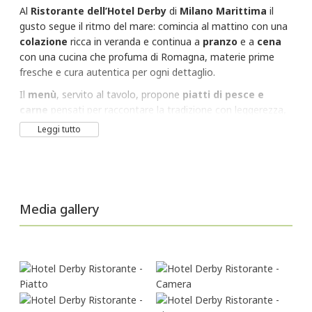
Al
Ristorante dell’Hotel Derby
di
Milano Marittima
il
gusto segue il ritmo del mare: comincia al mattino con una
colazione
ricca in veranda e continua a
pranzo
e a
cena
con una cucina che profuma di Romagna, materie prime
fresche e cura autentica per ogni dettaglio.
Il
menù
, servito al tavolo, propone
piatti di pesce e
carne
pensati per raccontare la tradizione con leggerezza,
stagionalità e un tocco contemporaneo. Ogni portata
Leggi tutto
nasce da una cucina attenta, capace di unire sapori
familiari, presentazioni curate e una selezione di vini
studiata per accompagnare al meglio l’esperienza.
Il ristorante dell’Hotel Derby a Milano Marittima è pensato
Media gallery
anche per chi vive la tavola con esigenze specifiche: su
richiesta sono disponibili
proposte senza glutine,
vegetariane, vegane
e soluzioni dedicate a intolleranze
alimentari. Grande attenzione anche ai più piccoli, con
preparazioni semplici e curate secondo le indicazioni dei
genitori.