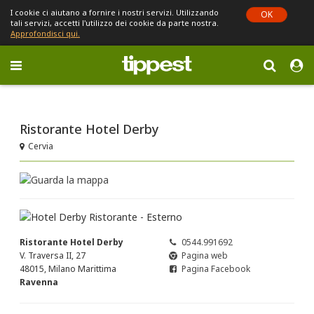
I cookie ci aiutano a fornire i nostri servizi. Utilizzando
OK
tali servizi, accetti l'utilizzo dei cookie da parte nostra.
Approfondisci qui.
Toggle
navigation
Sei in Emilia-Romagna (cambia)
Ristorante Hotel Derby
Cervia
Ristorante Hotel Derby
0544.991692
V. Traversa II, 27
Pagina web
48015, Milano Marittima
Pagina Facebook
Ravenna