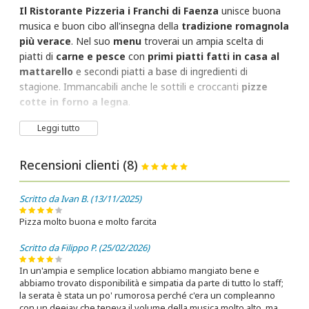
Il Ristorante Pizzeria i Franchi di Faenza
unisce buona
musica e buon cibo all'insegna della
tradizione romagnola
più verace
. Nel suo
menu
troverai un ampia scelta di
piatti di
carne e pesce
con
primi piatti fatti in casa al
mattarello
e secondi piatti a base di ingredienti di
stagione. Immancabili anche le sottili e croccanti
pizze
cotte in forno a legna
.
Semplicità, gusto e accoglienza romagnola
sono i
Leggi tutto
tratti caratteristici di questo locale, dove troverai sempre
un ambiente famigliare e spensierato, perfetto anche per
Recensioni clienti (8)
chi vuole organizzare anche eventi privati e cene di gruppo
in uno stile informale, godendo dei grandi spazi esterni del
Scritto da Ivan B. (13/11/2025)
ristorante.
Pizza molto buona e molto farcita
Scritto da Filippo P. (25/02/2026)
In un'ampia e semplice location abbiamo mangiato bene e
abbiamo trovato disponibilità e simpatia da parte di tutto lo staff;
la serata è stata un po' rumorosa perché c'era un compleanno
con un deejay che teneva il volume della musica molto alto, ma