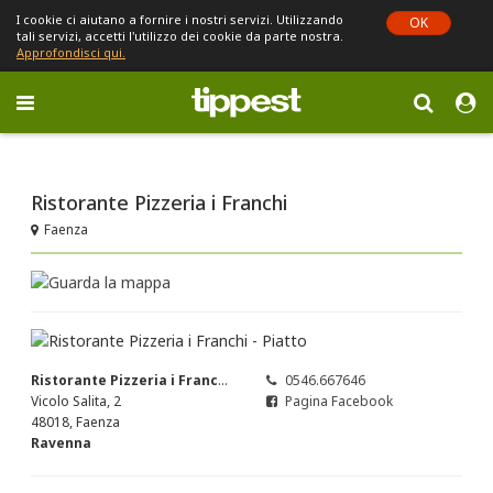
I cookie ci aiutano a fornire i nostri servizi. Utilizzando
OK
tali servizi, accetti l'utilizzo dei cookie da parte nostra.
Approfondisci qui.
Toggle
navigation
Sei in Emilia-Romagna (cambia)
Ristorante Pizzeria i Franchi
Faenza
Ristorante Pizzeria i Franchi
0546.667646
Vicolo Salita, 2
Pagina Facebook
48018, Faenza
Ravenna