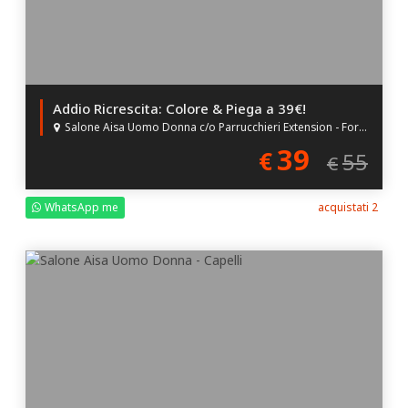
Addio Ricrescita: Colore & Piega a 39€!
Salone Aisa Uomo Donna c/o Parrucchieri Extension - Forlì (FC)
39
€
55
€
WhatsApp me
acquistati 2