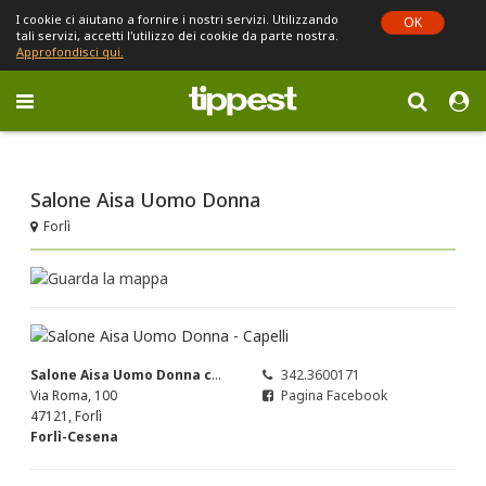
I cookie ci aiutano a fornire i nostri servizi. Utilizzando
OK
tali servizi, accetti l'utilizzo dei cookie da parte nostra.
Approfondisci qui.
Toggle
navigation
Sei in Emilia-Romagna (cambia)
Salone Aisa Uomo Donna
Forlì
Salone Aisa Uomo Donna c/o Parrucchieri Extension Forlì
342.3600171
Via Roma, 100
Pagina Facebook
47121, Forlì
Forlì-Cesena