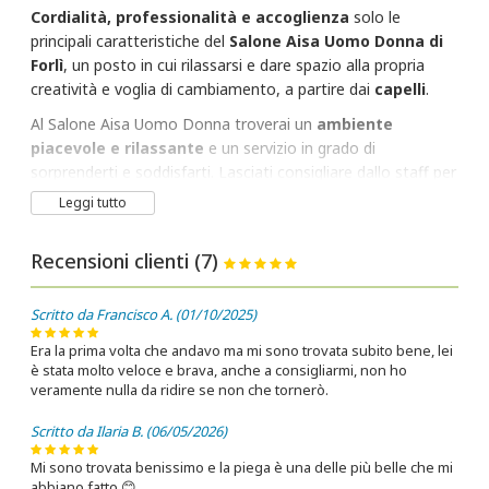
Cordialità, professionalità e accoglienza
solo le
principali caratteristiche del
Salone Aisa Uomo Donna di
Forlì
, un posto in cui rilassarsi e dare spazio alla propria
creatività e voglia di cambiamento, a partire dai
capelli
.
Al Salone Aisa Uomo Donna troverai un
ambiente
piacevole e rilassante
e un servizio in grado di
sorprenderti e soddisfarti. Lasciati consigliare dallo staff per
ottenere un risultato bello e naturale, realizzato su misura
Leggi tutto
per te.
Concedi una coccola ai tuoi capelli
e
un momento tutto per te.
Recensioni clienti (7)
Scritto da Francisco A. (01/10/2025)
Era la prima volta che andavo ma mi sono trovata subito bene, lei
è stata molto veloce e brava, anche a consigliarmi, non ho
veramente nulla da ridire se non che tornerò.
Scritto da Ilaria B. (06/05/2026)
Mi sono trovata benissimo e la piega è una delle più belle che mi
abbiano fatto 😊