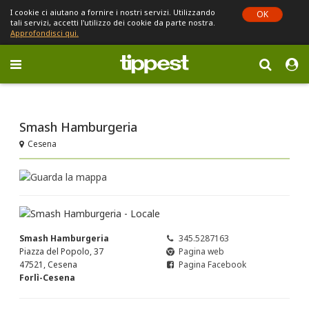
I cookie ci aiutano a fornire i nostri servizi. Utilizzando
OK
tali servizi, accetti l'utilizzo dei cookie da parte nostra.
Approfondisci qui.
Toggle
navigation
Sei in Emilia-Romagna (cambia)
Smash Hamburgeria
Cesena
Smash Hamburgeria
345.5287163
Piazza del Popolo, 37
Pagina web
47521, Cesena
Pagina Facebook
Forlì-Cesena