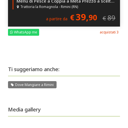
Menù di Pesce a Coppia a Metà Prezzo a scelta alla Trattoria la Romagnola di Rimini: scegli tra Menù con Antipasto e Piatto a scelta oppure Menù Completo!
Trattoria la Romagnola - Rimini (RN)
39,
€
90
89
€
a partire da
WhatsApp me
acquistati 3
Ti suggeriamo anche:
Dove Mangiare a Rimini
Media gallery