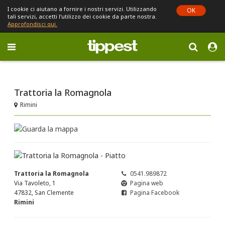
I cookie ci aiutano a fornire i nostri servizi. Utilizzando
OK
tali servizi, accetti l'utilizzo dei cookie da parte nostra.
Approfondisci qui.
Toggle
navigation
Sei in Emilia-Romagna (cambia)
Trattoria la Romagnola
Rimini
Trattoria la Romagnola
0541.989872
Via Tavoleto, 1
Pagina web
47832, San Clemente
Pagina Facebook
Rimini