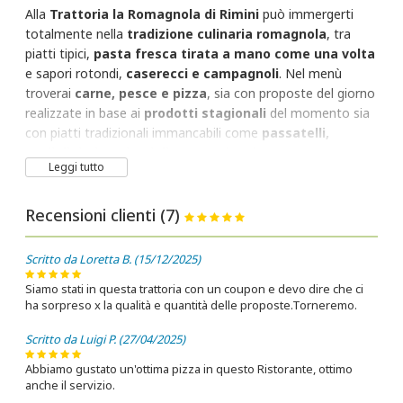
Alla
Trattoria la Romagnola di Rimini
può immergerti
totalmente nella
tradizione culinaria romagnola
, tra
piatti tipici,
pasta fresca tirata a mano come una volta
e sapori rotondi,
caserecci e campagnoli
. Nel menù
troverai
carne, pesce e pizza
, sia con proposte del giorno
realizzate in base ai
prodotti stagionali
del momento sia
con piatti tradizionali immancabili come
passatelli,
tagliolini, risotti, grigliate
e molto altro.
Leggi tutto
Se ami l'accoglienza, la genuinità e la semplicità del
carattere tipico di noi romagnoli, non potrai che amare la
Recensioni clienti (7)
cucina di questa trattoria, anch'essa fatta di
piatti
semplici ma ricchi di gusto e sapore
, come era (ed è
Scritto da Loretta B. (15/12/2025)
ancora oggi) la
vera cucina contadina della romagna
.
Siamo stati in questa trattoria con un coupon e devo dire che ci
ha sorpreso x la qualità e quantità delle proposte.Torneremo.
Scritto da Luigi P. (27/04/2025)
Abbiamo gustato un'ottima pizza in questo Ristorante, ottimo
anche il servizio.