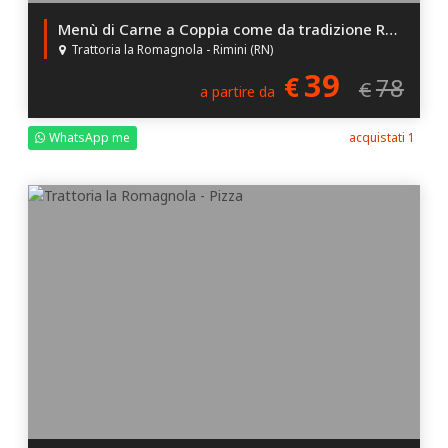
Menù di Carne a Coppia come da tradizione Romagnola a scelta tra Antipasto e Bis di Primi oppure Menù Completo alla Trattoria la Romagnola di Rimini con 50% di Sconto!
Trattoria la Romagnola - Rimini (RN)
39
€
78
€
a partire da
WhatsApp me
acquistati 1