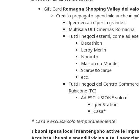
Gift Card
Romagna Shopping Valley
del valo
Credito prepagato spendibile anche in più
Ipermercato Iper la grande i
Multisala UCI Cinemas Romagna
Tutti i negozi esterni, come ad es
Decathlon
Leroy Merlin
Norauto
Maison du Monde
Scarpe&Scarpe
ecc.
Tutti i negozi del Centro Commerc
Rubicone (FC)
Ad ESCLUSIONE solo di:
Iper Station
Casa*
* Casa è esclusa solo temporaneamente
I buoni spesa locali mantengono attive le impres
Acquista i buoni e spendili vicino a te, i negozia