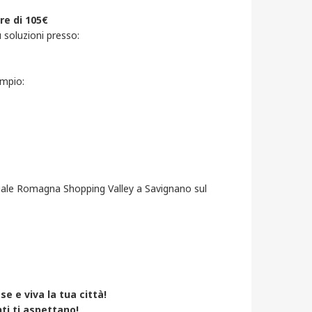
re di 105€
 soluzioni presso:
empio:
iale Romagna Shopping Valley a Savignano sul
e e viva la tua città!
nti ti aspettano!