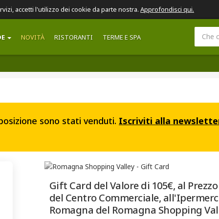
ervizi, accetti l'utilizzo dei cookie da parte nostra.
Approfondisci qui.
DE
NOVITÀ
RISTORANTI
TERME E SPA
sposizione sono stati venduti.
Iscriviti alla newslette
Gift Card del Valore di 105€, al Prezzo
del Centro Commerciale, all'Ipermerc
Romagna del Romagna Shopping Vall