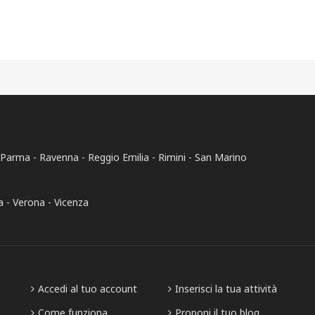
Parma
Ravenna
Reggio Emilia
Rimini
San Marino
a
Verona
Vicenza
Accedi al tuo account
Inserisci la tua attività
Come funziona
Proponi il tuo blog