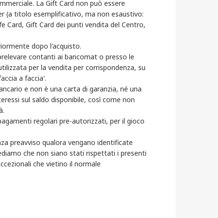
Commerciale. La Gift Card non può essere
her (a titolo esemplificativo, ma non esaustivo:
 Card, Gift Card dei punti vendita del Centro,
riormente dopo l'acquisto.
prelevare contanti ai bancomat o presso le
ilizzata per la vendita per corrispondenza, su
accia a faccia'.
ncario e non è una carta di garanzia, né una
teressi sul saldo disponibile, così come non
à.
agamenti regolari pre-autorizzati, per il gioco
enza preavviso qualora vengano identificate
rediamo che non siano stati rispettati i presenti
eccezionali che vietino il normale