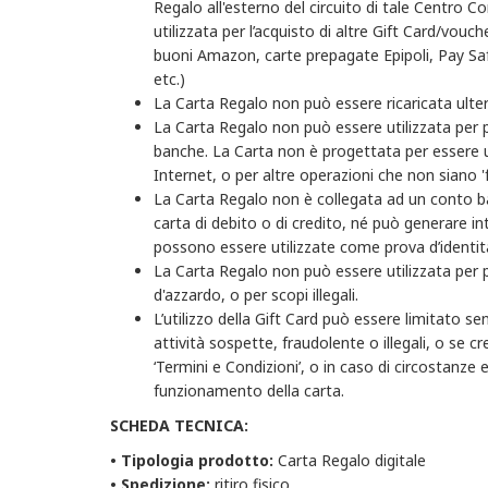
Regalo all'esterno del circuito di tale Centro 
utilizzata per l’acquisto di altre Gift Card/vouc
buoni Amazon, carte prepagate Epipoli, Pay Safe
etc.)
La Carta Regalo non può essere ricaricata ulte
La Carta Regalo non può essere utilizzata per 
banche. La Carta non è progettata per essere ut
Internet, o per altre operazioni che non siano 'f
La Carta Regalo non è collegata ad un conto ba
carta di debito o di credito, né può generare in
possono essere utilizzate come prova d’identit
La Carta Regalo non può essere utilizzata per p
d'azzardo, o per scopi illegali.
L’utilizzo della Gift Card può essere limitato s
attività sospette, fraudolente o illegali, o se c
‘Termini e Condizioni’, o in caso di circostanze 
funzionamento della carta.
SCHEDA TECNICA:
• Tipologia prodotto:
Carta Regalo digitale
•
Spedizione:
ritiro fisico