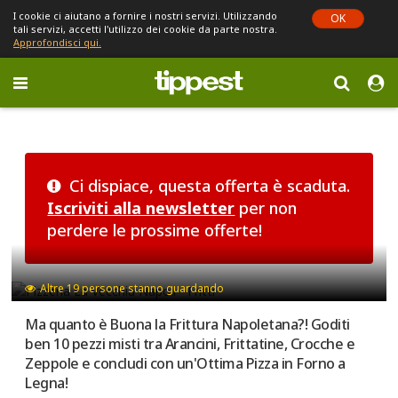
I cookie ci aiutano a fornire i nostri servizi. Utilizzando
OK
tali servizi, accetti l'utilizzo dei cookie da parte nostra.
Approfondisci qui.
Toggle
navigation
Sei in Emilia-Romagna (cambia)
Ci dispiace, questa offerta è scaduta.
Iscriviti alla newsletter
per non
perdere le prossime offerte!
Altre
19
persone stanno guardando
Ma quanto è Buona la Frittura Napoletana?! Goditi
ben 10 pezzi misti tra Arancini, Frittatine, Crocche e
Zeppole e concludi con un'Ottima Pizza in Forno a
Legna!