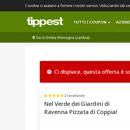
I cookie ci aiutano a fornire i nostri servizi. Utilizzando tali s
TUTTI I COUPON
AZIEN
Sei in Emilia-Romagna (cambia)
Ci dispiace, questa offerta è 
2 recensioni
Nel Verde dei Giardini di
Ravenna Pizzata di Coppia!