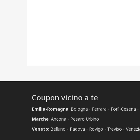
Coupon vicino a te
Emilia-Romagna
:
Bologna
Ferrara
Forlì-Cesena
Marche
:
Ancona
Pesaro Urbino
Veneto
:
Belluno
Padova
Rovigo
Treviso
Venezi