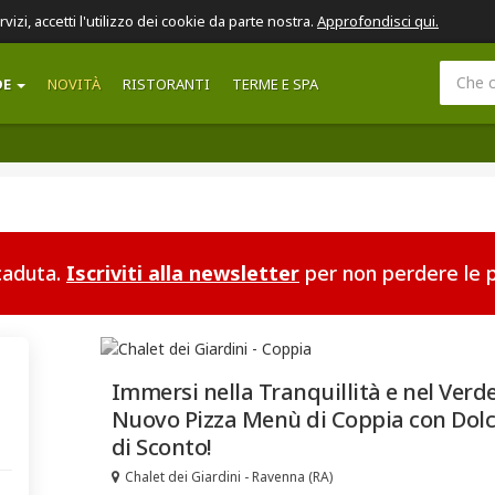
ervizi, accetti l'utilizzo dei cookie da parte nostra.
Approfondisci qui.
DE
NOVITÀ
RISTORANTI
TERME E SPA
scaduta.
Iscriviti alla newsletter
per non perdere le p
Immersi nella Tranquillità e nel Verd
Nuovo Pizza Menù di Coppia con Dolce 
di Sconto!
Chalet dei Giardini - Ravenna (RA)