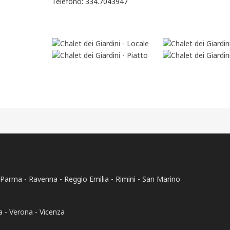
Telefono: 334.7043947
Parma
Ravenna
Reggio Emilia
Rimini
San Marino
a
Verona
Vicenza