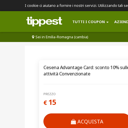
I cookie ci aiutano a fornire i nostri servizi. Utilizzando tali s
TUTTI I COUPON
AZIEN
Sei in Emilia-Romagna (cambia)
Cesena Advantage Card: sconto 10% sull
attività Convenzionate
PREZZO
15
€
ACQUISTA