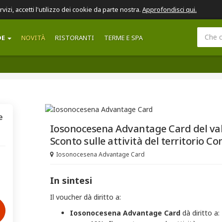
ervizi, accetti l'utilizzo dei cookie da parte nostra.
Approfondisci qui.
DE
NOVITÀ
RISTORANTI
TERME E SPA
e
Iosonocesena Advantage Card del valor
Sconto sulle attività del territorio C
Iosonocesena Advantage Card
In sintesi
Il voucher dà diritto a:
Iosonocesena
Advantage Card​
dà diritto a: