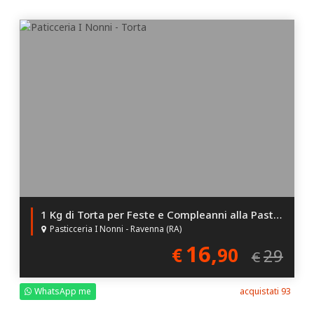
1 Kg di Torta per Feste e Compleanni alla Pasticceria i Nonni!
Pasticceria I Nonni - Ravenna (RA)
16,
€
90
29
€
WhatsApp me
acquistati 93