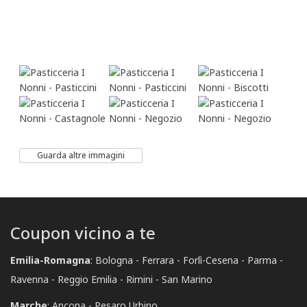
Guarda altre immagini
Coupon vicino a te
Emilia-Romagna
:
Bologna
Ferrara
Forlì-Cesena
Parma
Ravenna
Reggio Emilia
Rimini
San Marino
Marche
:
Ancona
Pesaro Urbino