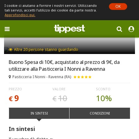
I cookie ci aiutano a fornire i nostri servizi. Utilizzando
OK
tali servizi, accetti l'utilizzo dei cookie da parte nostra.
Approfondisci qui.
Toggle
navigation
Sei in Emilia-Romagna (cambia)
Altre
20
persone stanno guardando
Buono Spesa di 10€, acquistato al prezzo di 9€, da
utilizzare alla Pasticceria I Nonni a Ravenna
Pasticceria I Nonni - Ravenna (RA)
PREZZO
VALORE
SCONTO
9
10
10%
€
€
IN SINTESI
CONDIZIONI
In sintesi