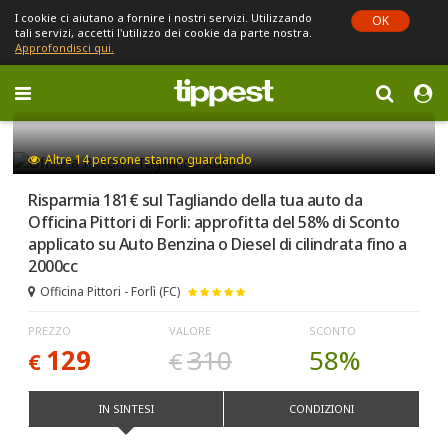
I cookie ci aiutano a fornire i nostri servizi. Utilizzando
OK
tali servizi, accetti l'utilizzo dei cookie da parte nostra.
Approfondisci qui.
Toggle
navigation
Sei in Emilia-Romagna (cambia)
Altre
14
persone stanno guardando
Risparmia 181€ sul Tagliando della tua auto da
Officina Pittori di Forli: approfitta del 58% di Sconto
applicato su Auto Benzina o Diesel di cilindrata fino a
2000cc
Officina Pittori - Forlì (FC)
PREZZO
VALORE
SCONTO
129
310
58%
€
€
IN SINTESI
CONDIZIONI