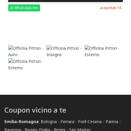
WhatsApp me
acquistati 16
Coupon vicino a te
Emilia-Romagna
:
Bologna
Ferrara
Forlì-Cesena
Parma
Ravenna
Reggio Emilia
Rimini
San Marino