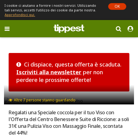
I cookie ci aiutano a fornire i nostri servizi. Utilizzando
OK
tali servizi, accetti l'utilizzo dei cookie da parte nostra.
Approfondisci qui.
Toggle
navigation
Sei in Emilia-Romagna (cambia)
Ci dispiace, questa offerta è scaduta.
Iscriviti alla newsletter
per non
perdere le prossime offerte!
Altre
7
persone stanno guardando
Regalati una Speciale coccola per il tuo Viso con
l'Offerta del Centro Benessere Suite di Riccione: a soli
31€ una Pulizia Viso con Massaggio Finale, scontata
del 44%!