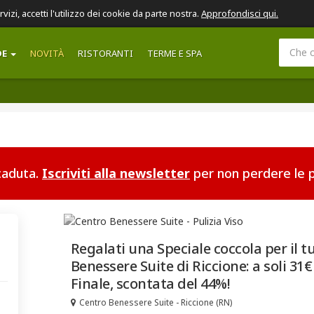
ervizi, accetti l'utilizzo dei cookie da parte nostra.
Approfondisci qui.
DE
NOVITÀ
RISTORANTI
TERME E SPA
scaduta.
Iscriviti alla newsletter
per non perdere le p
Regalati una Speciale coccola per il t
Benessere Suite di Riccione: a soli 31
Finale, scontata del 44%!
Centro Benessere Suite - Riccione (RN)