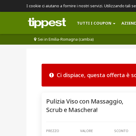
I cookie ci aiutano a fornire i nostri servizi. Utilizzando tali s
TUTTI I COUPON
AZIEN
Sei in Emilia-Romagna (cambia)
Ci dispiace, questa offerta è 
Pulizia Viso con Massaggio,
Scrub e Maschera!
PREZZO
VALORE
SCONTO