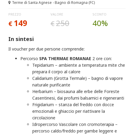
Terme di Santa Agnese - Bagno di Romagna (FC)
PREZZO
VALORE
SCONTO
149
250
40%
€
€
In sintesi
Il voucher per due persone comprende:
Percorso
SPA THERMAE ROMANAE
2 ore con:
Tepidarium – ambiente a temperatura mite che
prepara il corpo al calore
Calidarium (Grotta Termale) – bagno di vapore
naturale purificante
Herbarium – biosauna alle erbe delle Foreste
Casentinesi, dai profumi balsamici e rigeneranti
Frigidarium – stanza del freddo con docce
emozionali e ghiaccio per riattivare la
circolazione
Idropercorso Vascolare con cromoterapia –
percorso caldo/freddo per gambe leggere e