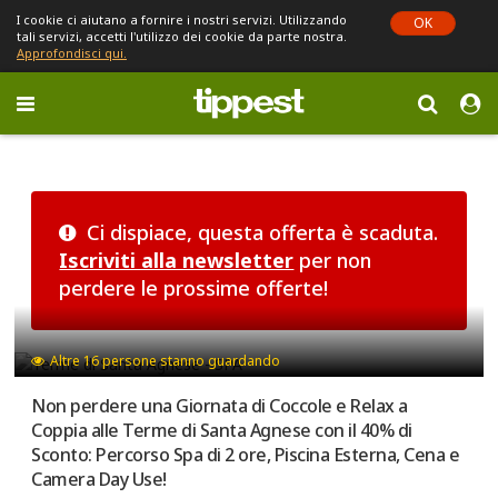
I cookie ci aiutano a fornire i nostri servizi. Utilizzando
OK
tali servizi, accetti l'utilizzo dei cookie da parte nostra.
Approfondisci qui.
Toggle
navigation
Sei in Emilia-Romagna (cambia)
Ci dispiace, questa offerta è scaduta.
Iscriviti alla newsletter
per non
perdere le prossime offerte!
Altre
16
persone stanno guardando
Non perdere una Giornata di Coccole e Relax a
Coppia alle Terme di Santa Agnese con il 40% di
Sconto: Percorso Spa di 2 ore, Piscina Esterna, Cena e
Camera Day Use!