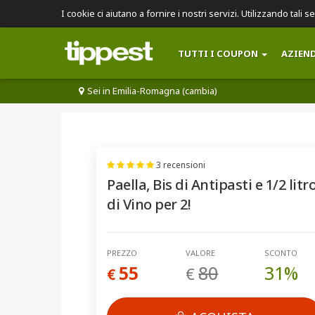
I cookie ci aiutano a fornire i nostri servizi. Utilizzando tali s
TUTTI I COUPON
AZIEN
Sei in Emilia-Romagna (cambia)
3 recensioni
Paella, Bis di Antipasti e 1/2 litr
di Vino per 2!
PREZZO
VALORE
SCONTO
55
80
31%
€
€