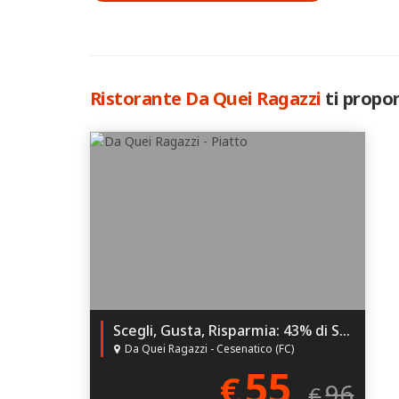
Ristorante Da Quei Ragazzi
ti propo
Scegli, Gusta, Risparmia: 43% di Sconto su Menù di Coppia!
Da Quei Ragazzi - Cesenatico (FC)
55
€
96
€