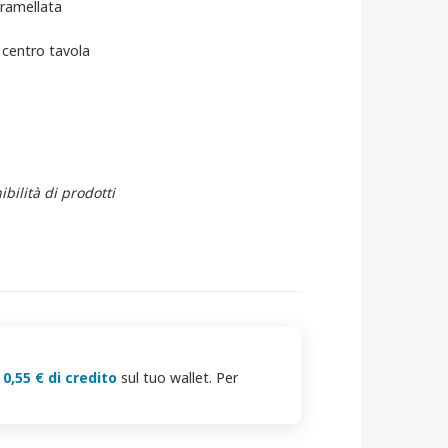
aramellata
a centro tavola
bilità di prodotti
i
0,55 € di credito
sul tuo wallet. Per