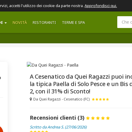
ervizi, accetti l'utilizzo dei cookie da parte nostra.
Approfondisci qui.
DE
NOVITÀ
RISTORANTI
TERME E SPA
A Cesenatico da Quei Ragazzi puoi in
o
la tipica Paella di Solo Pesce e un Bis
2, con il 31% di Sconto!
Da Quei Ragazzi - Cesenatico (FC)
Recensioni clienti (3)
Scritto da Andrea S. (27/06/2026)