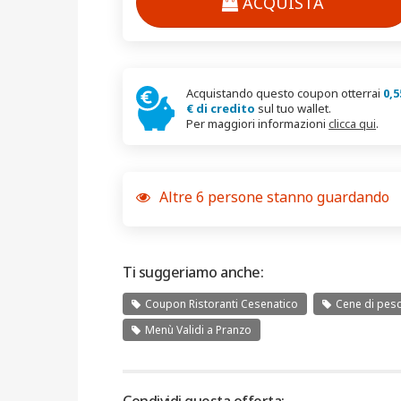
ACQUISTA
Acquistando questo coupon otterrai
0,5
€ di credito
sul tuo wallet.
Per maggiori informazioni
clicca qui
.
Altre
6
persone stanno guardando
Ti suggeriamo anche:
Coupon Ristoranti Cesenatico
Cene di pes
Menù Validi a Pranzo