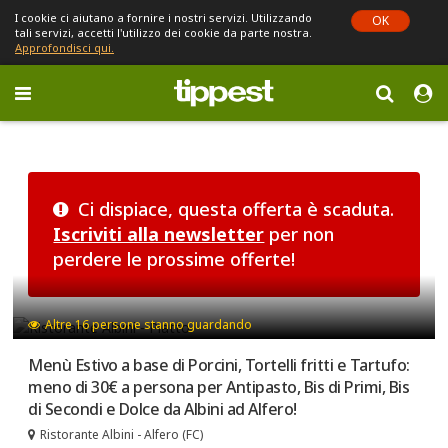
I cookie ci aiutano a fornire i nostri servizi. Utilizzando
OK
tali servizi, accetti l'utilizzo dei cookie da parte nostra.
Approfondisci qui.
Toggle
navigation
Sei in Emilia-Romagna (cambia)
Ci dispiace, questa offerta è scaduta.
Iscriviti alla newsletter
per non
perdere le prossime offerte!
Altre
16
persone stanno guardando
Menù Estivo a base di Porcini, Tortelli fritti e Tartufo:
meno di 30€ a persona per Antipasto, Bis di Primi, Bis
di Secondi e Dolce da Albini ad Alfero!
Ristorante Albini - Alfero (FC)