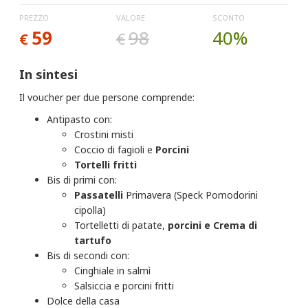
PREZZO
VALORE
SCONTO
59
98
40%
€
€
In sintesi
Il voucher per due persone comprende:
Antipasto con:
Crostini misti
Coccio di fagioli e
Porcini
Tortelli fritti
Bis di primi con:
Passatelli
Primavera (Speck Pomodorini
cipolla)
Tortelletti di patate,
porcini e Crema di
tartufo
Bis di secondi con:
Cinghiale in salmì
Salsiccia e porcini fritti
Dolce della casa