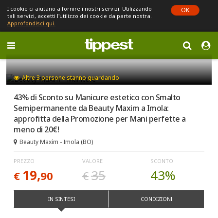
I cookie ci aiutano a fornire i nostri servizi. Utilizzando
OK
tali servizi, accetti l'utilizzo dei cookie da parte nostra.
Approfondisci qui.
Toggle
navigation
Sei in Emilia-Romagna (cambia)
Altre
3
persone stanno guardando
43% di Sconto su Manicure estetico con Smalto
Semipermanente da Beauty Maxim a Imola:
approfitta della Promozione per Mani perfette a
meno di 20€!
Beauty Maxim - Imola (BO)
PREZZO
VALORE
SCONTO
19,
35
43%
€
90
€
IN SINTESI
CONDIZIONI