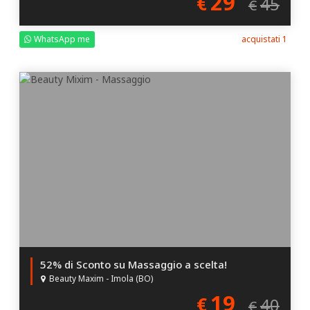
29
€
45
€
WhatsApp me
acquistati 1
52% di Sconto su Massaggio a scelta!
Beauty Maxim - Imola (BO)
19
€
40
€