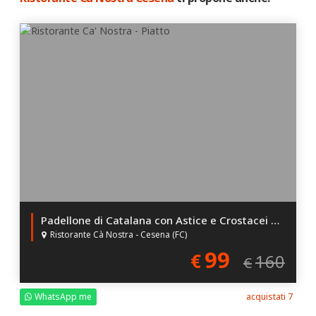
Padellone di Catalana con Astice e Crostacei per 2!
Ristorante Cà Nostra - Cesena (FC)
99
€
160
€
WhatsApp me
acquistati 7