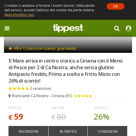
I cookie ci aiutano a fornire i nostri servizi. Utilizzando
OK
tali servizi, accetti l'utilizzo dei cookie da parte nostra.
Approfondisci qui.
Toggle
navigation
Sei in Emilia-Romagna (cambia)
Altre
10
persone stanno guardando
Il Mare arriva in centro storico a Cesena con il Menù
di Pesce per 2 di Cà Nostra, anche senza glutine:
Antipasto freddo, Primo a scelta e Fritto Misto con
26% di sconto!
2 recensioni
Ristorante Cà Nostra - Cesena (FC)
PREZZO
VALORE
SCONTO
59
80
26%
€
€
RECENSIONI
IN SINTESI
CONDIZIONI