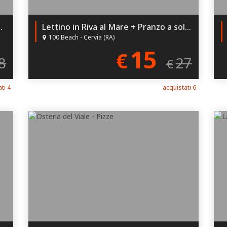
 al Palm Beach a Pinarella!
Lettino in Riva al Mare + Pranzo a soli 15€!
100 Beach - Cervia (RA)
15
€
8
27
€
ti 4
acquistati 6