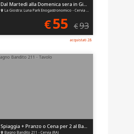
Dal Martedì alla Domenica sera in Giostra per 2!
La Giostra: Luna Park Enogastronomico - Cervia (RA)
55
€
93
€
acquistati 28
Spiaggia + Pranzo o Cena per 2 al Bagno Bandito!
Bagno Bandito 211 - Cervia (RA)