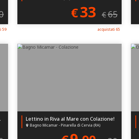
33
€
0
65
€
i 59
acquistati 65
a metà prezzo!
Lettino in Riva al Mare con Colazione!
Bagno Micamar - Pinarella di Cervia (RA)
9,