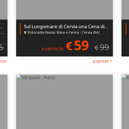
eno di 18€ a persona un Menù Pizza per 2!
Sul Lungomare di Cervia una Cena di Coppia con i freschi sapori del Pescato: scegli il tuo Menù e risparmia fino al 47% di Sconto al Ristorante Nauta - Mare e Farina!
)
Ristorante Nauta: Mare e Farina - Cervia (RA)
59
€
5
99
€
a partire da
ista
acquistati 7