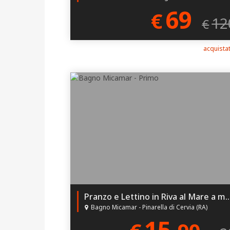
69
€
12
€
acquistat
Pranzo e Lettino in Riva al Mare 
Bagno Micamar - Pinarella di Cervia (RA)
15,