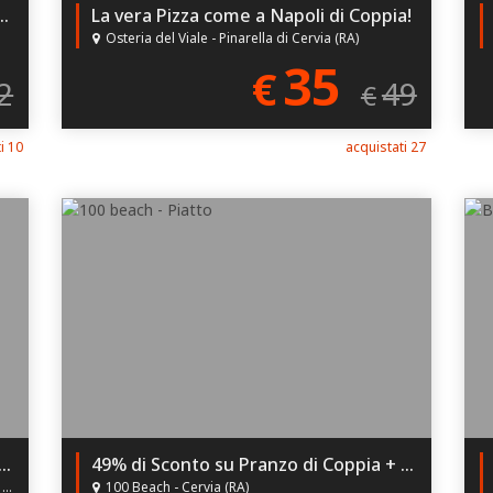
 la tradizione di Gnocco Fritto, Tigelle e Coccetti con il Menù di Coppia di Vintiun e il 33% di Sconto!
La vera Pizza come a Napoli di Coppia!
Osteria del Viale - Pinarella di Cervia (RA)
35
€
2
49
€
i 10
acquistati 27
 Gourmet di Pesce a scelta per 2 sulle Saline!
49% di Sconto su Pranzo di Coppia + Spiaggia per 2!
)
100 Beach - Cervia (RA)