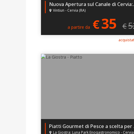
Nuova Apertura sul Canale di Cervia: scopri
Vintiun - Cervia (RA)
35
€
5
€
a partire da
acquistat
Piatti
La Giostra: Luna Park Enogastronomico - Cervia (RA