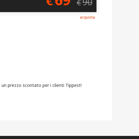
€
90
€
acquista
e un prezzo scontato per i clienti Tippest!