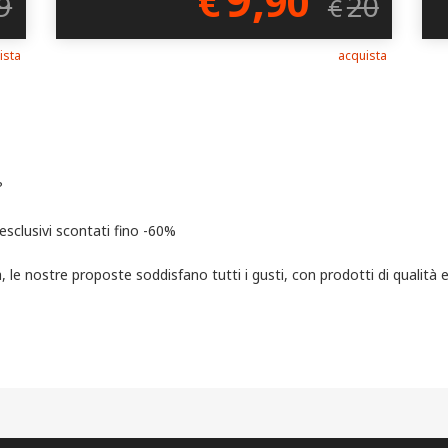
€
90
9
20
€
ista
acquista
?
 esclusivi scontati fino -60%
a, le nostre proposte soddisfano tutti i gusti, con prodotti di qualità 