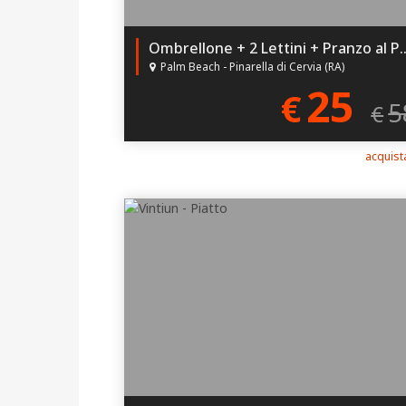
Ombrellone + 2 Lettini + Pranzo
Palm Beach - Pinarella di Cervia (RA)
25
€
5
€
acquista