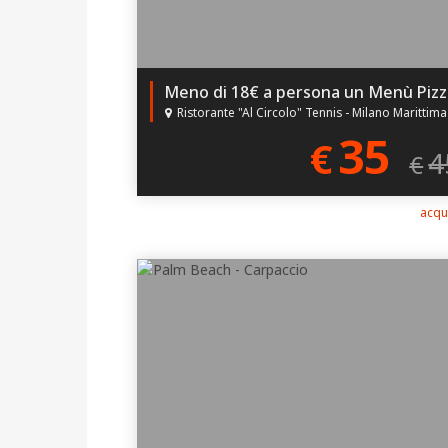
M
Ristorante "Al Circolo" Tennis - Milano Marittima (RA
35
€
4
€
acqu