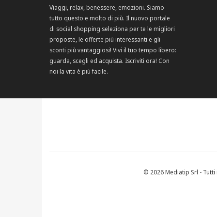
Viaggi, relax, benessere, emozioni. Siamo
tutto questo e molto di più. Il nuovo portale
di social shopping seleziona per te le migliori
proposte, le offerte più interessanti e gli
sconti più vantaggiosi! Vivi il tuo tempo libero:
guarda, scegli ed acquista. Iscriviti ora! Con
noi la vita è più facile.
© 2026 Mediatip Srl - Tutti i 