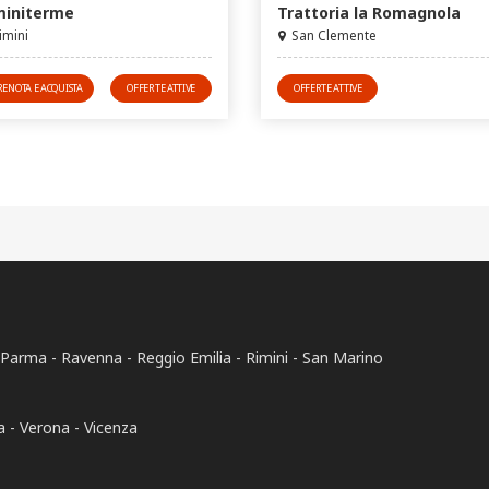
miniterme
Trattoria la Romagnola
imini
San Clemente
RENOTA E ACQUISTA
OFFERTE ATTIVE
OFFERTE ATTIVE
Parma
Ravenna
Reggio Emilia
Rimini
San Marino
a
Verona
Vicenza