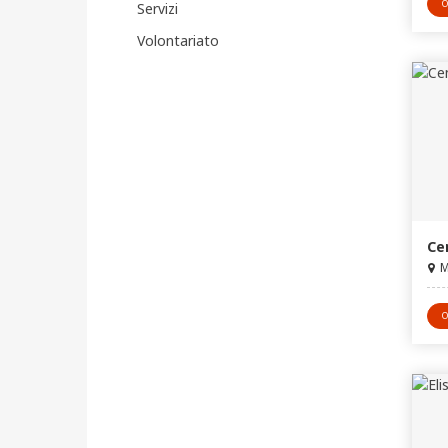
O
Servizi
Volontariato
Ce
M
O