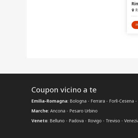
Ri
R
P
Coupon vicino a te
Emilia-Romagna
:
Bologna
Ferrara
Forlì-Cesena
Marche
:
Ancona
Pesaro Urbino
Veneto
:
Belluno
Padova
Rovigo
Treviso
Venezi