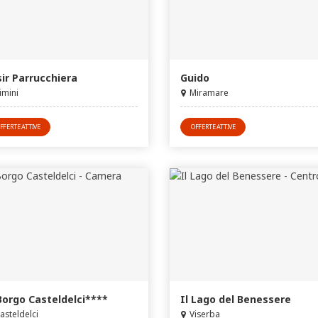
sir Parrucchiera
Guido
imini
Miramare
FFERTE ATTIVE
OFFERTE ATTIVE
 Borgo Casteldelci****
Il Lago del Benessere
asteldelci
Viserba