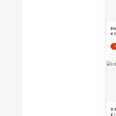
Eli
R
O
Il
C