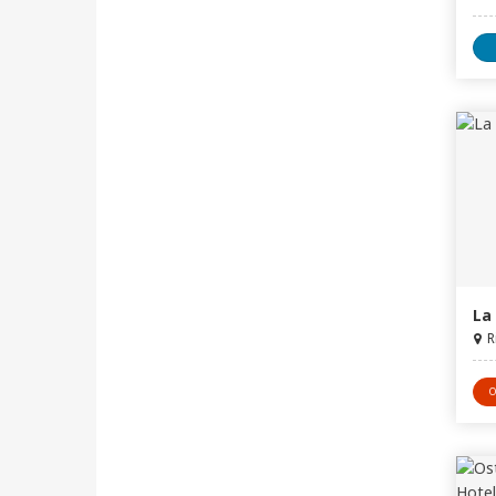
La
R
O