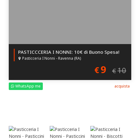
PASTICCCERIA I NONNI: 10€ di Buono Spesa!
Pasticceria I Nonni - Ravenna (RA)
9
€
10
€
WhatsApp me
acquista