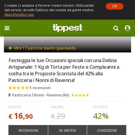
I cookie ci aiutano a fornire i nostri servizi. Utilizzando
OK
tali servizi, accetti l'utilizzo dei cookie da parte nostra.
Approfondisci qui.
Toggle
navigation
Sei in Emilia-Romagna (cambia)
Altre
17
persone stanno guardando
Festeggia le tue Occasioni speciali con una Delizia
Artigianale: 1 Kg di Torta per Feste e Compleanni a
scelta tra le Proposte Scontata del 42% alla
Pasticceria i Nonni di Ravenna!
5 recensioni
Pasticceria I Nonni - Ravenna (RA)
PREZZO
VALORE
SCONTO
16,
29
42%
€
90
€
RECENSIONI
IN SINTESI
CONDIZIONI