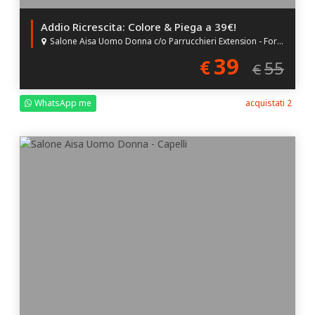
Addio Ricrescita: Colore & Piega a 39€!
Salone Aisa Uomo Donna c/o Parrucchieri Extension - Forlì (FC)
39
€
55
€
WhatsApp me
acquistati 2