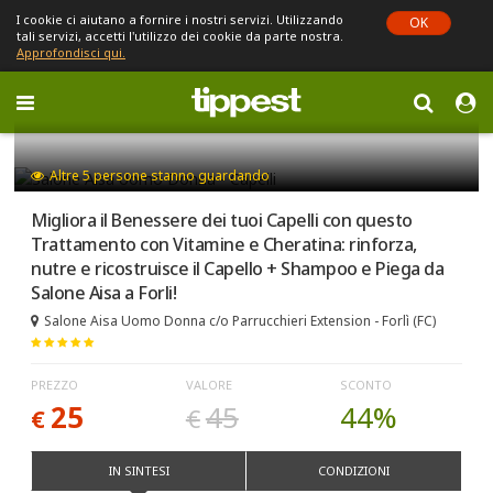
I cookie ci aiutano a fornire i nostri servizi. Utilizzando
OK
tali servizi, accetti l'utilizzo dei cookie da parte nostra.
Approfondisci qui.
Toggle
navigation
Sei in Emilia-Romagna (cambia)
Altre
5
persone stanno guardando
Migliora il Benessere dei tuoi Capelli con questo
Trattamento con Vitamine e Cheratina: rinforza,
nutre e ricostruisce il Capello + Shampoo e Piega da
Salone Aisa a Forli!
Salone Aisa Uomo Donna c/o Parrucchieri Extension - Forlì (FC)
PREZZO
VALORE
SCONTO
25
45
44%
€
€
IN SINTESI
CONDIZIONI