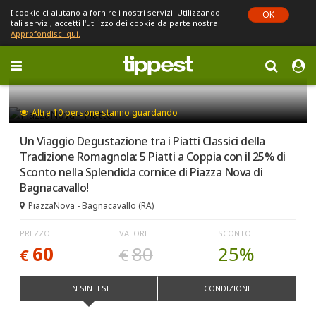
I cookie ci aiutano a fornire i nostri servizi. Utilizzando
OK
tali servizi, accetti l'utilizzo dei cookie da parte nostra.
Approfondisci qui.
Toggle
navigation
Sei in Emilia-Romagna (cambia)
Altre
10
persone stanno guardando
Un Viaggio Degustazione tra i Piatti Classici della
Tradizione Romagnola: 5 Piatti a Coppia con il 25% di
Sconto nella Splendida cornice di Piazza Nova di
Bagnacavallo!
PiazzaNova - Bagnacavallo (RA)
PREZZO
VALORE
SCONTO
60
80
25%
€
€
IN SINTESI
CONDIZIONI