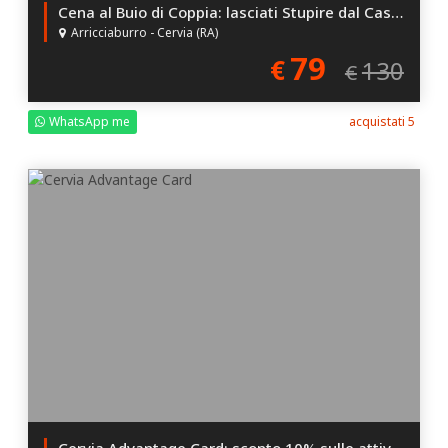
Cena al Buio di Coppia: lasciati Stupire dal Caso!
Arricciaburro - Cervia (RA)
79
€
130
€
WhatsApp me
acquistati 5
Cervia Advantage Card: sconto 10% sulle attività Convenzionate