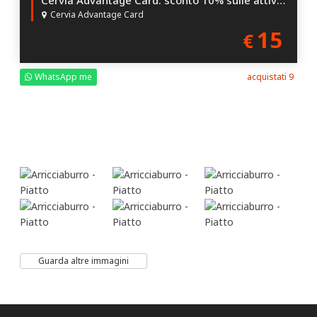
Cervia Advantage Card
15
€
WhatsApp me
acquistati 9
Guarda altre immagini