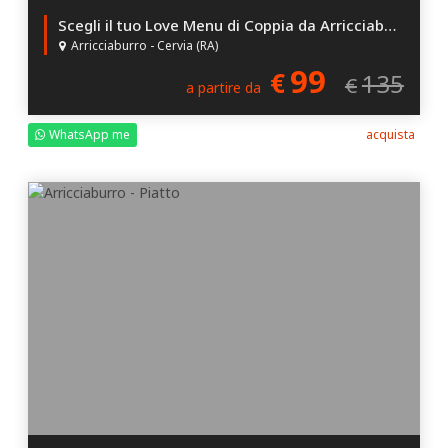
Scegli il tuo Love Menu di Coppia da Arricciaburro a Cervia: fino al 27% di Sconto per questa Esperienza che nasce dall'incontro tra Gusti Classici, Selvaggi e Speziati!
Arricciaburro - Cervia (RA)
99
€
135
€
a partire da
WhatsApp me
acquista