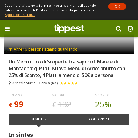
I cookie ci aiutano a fornire i nostri servizi. Utilizzando
OK
tali servizi, accetti l'utilizzo dei cookie da parte nostra.
Approfondisci qui.
Toggle
navigation
Sei in Emilia-Romagna (cambia)
Altre
15
persone stanno guardando
Un Menù ricco di Scoperte tra Sapori di Mare e di
Montagna: gusta il Nuovo Menù di Arricciaburro con il
25% di Sconto, 4 Piatti a meno di 50€ a persona!
Arricciaburro - Cervia (RA)
PREZZO
VALORE
SCONTO
99
132
25%
€
€
IN SINTESI
CONDIZIONI
In sintesi