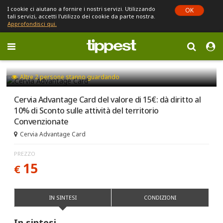
I cookie ci aiutano a fornire i nostri servizi. Utilizzando
OK
tali servizi, accetti l'utilizzo dei cookie da parte nostra.
Approfondisci qui.
Toggle
navigation
Sei in Emilia-Romagna (cambia)
Altre
2
persone stanno guardando
Cervia Advantage Card del valore di 15€: dà diritto al
10% di Sconto sulle attività del territorio
Convenzionate
Cervia Advantage Card
PREZZO
15
€
IN SINTESI
CONDIZIONI
In sintesi