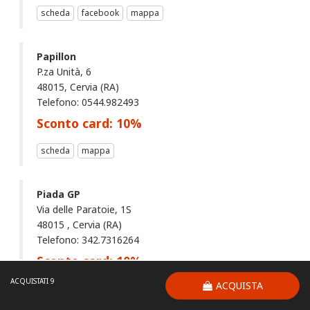
scheda
facebook
mappa
Papillon
P.za Unità, 6
48015, Cervia (RA)
Telefono: 0544.982493
Sconto card:
10
%
scheda
mappa
Piada GP
Via delle Paratoie, 1S
48015 , Cervia (RA)
Telefono: 342.7316264
Sconto card:
10
%
ACQUISTATI 9
ACQUISTA
scheda
facebook
mappa